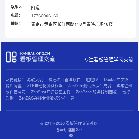
联系人：
阿道
电话：
17762006160
地址：
青岛市黄岛区长江西路118号青铁广场18楼
专注看板管理学习交流
友情链接：
易软天创
禅道项目管理软件
喧喧IM
Docker中文网
悦库网盘
ZTF自动化测试框架
ZenData测试数据生成器
渠成企业
软件百宝箱
ZenShot开源截图工具
ZenPanel服务控制面板
敏捷
咨询
ZenDAS在线专业数据分析工具
© 2017- 2026 看板管理交流社区
2.0
蝉