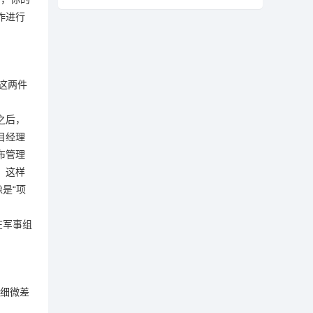
作进行
这两件
之后，
目经理
布管理
。这样
是“项
在军事组
些细微差