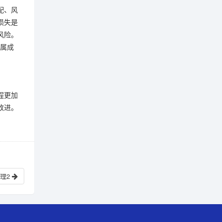
分配、风
损失是
风险。
附属成
程更加
改进。
理2