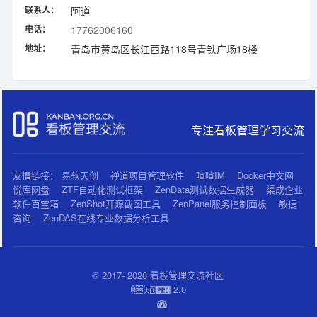
联系人：
阿道
电话：
17762006160
地址：
青岛市黄岛区长江西路118号青铁广场18楼
专注看板管理学习交流
友情链接：
易软天创
禅道项目管理软件
喧喧IM
Docker中文网
悦库网盘
ZTF自动化测试框架
ZenData测试数据生成器
渠成企业
软件百宝箱
ZenShot开源截图工具
ZenPanel服务控制面板
敏捷
咨询
ZenDAS在线专业数据分析工具
© 2017- 2026 看板管理交流社区
2.0
蝉