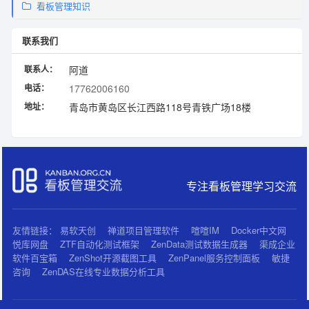
看板管理知识
联系我们
联系人：
阿道
电话：
17762006160
地址：
青岛市黄岛区长江西路118号青铁广场18楼
专注看板管理学习交流
友情链接：
易软天创
禅道项目管理软件
喧喧IM
Docker中文网
悦库网盘
ZTF自动化测试框架
ZenData测试数据生成器
渠成企业
软件百宝箱
ZenShot开源截图工具
ZenPanel服务控制面板
敏捷
咨询
ZenDAS在线专业数据分析工具